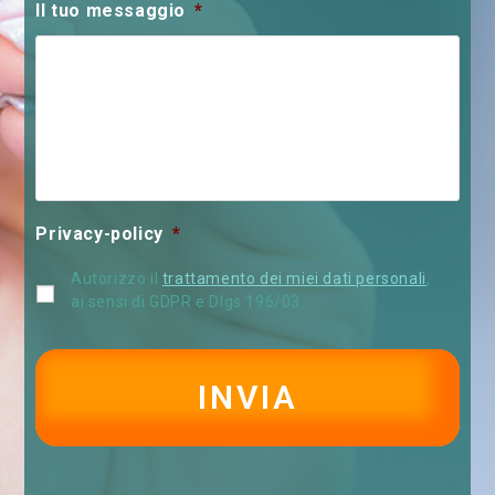
Il tuo messaggio
*
C
Privacy-policy
*
A
P
Autorizzo il
trattamento dei miei dati personali
,
T
ai sensi di GDPR e Dlgs 196/03.
C
H
A