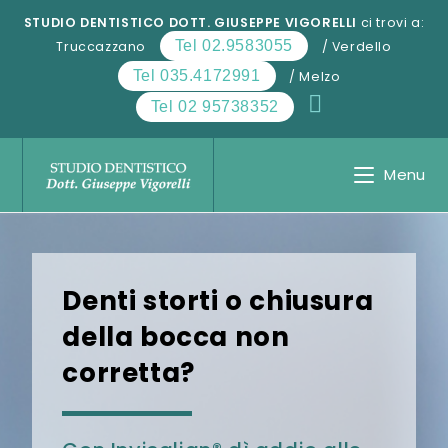
Salta
STUDIO DENTISTICO DOTT. GIUSEPPE VIGORELLI
ci trovi a:
al
Tel 02.9583055
Truccazzano
/ Verdello
contenuto
Tel 035.4172991
/ Melzo
Tel 02 95738352
Menu
Denti storti o chiusura
della bocca non
corretta?