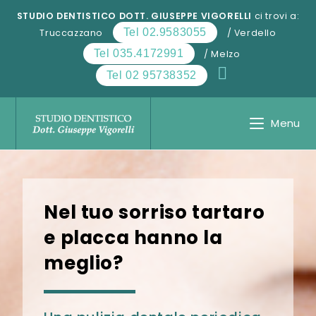
Salta
STUDIO DENTISTICO DOTT. GIUSEPPE VIGORELLI
ci trovi a:
al
Tel 02.9583055
Truccazzano
/ Verdello
contenuto
Tel 035.4172991
/ Melzo
Tel 02 95738352
Menu
Nel tuo sorriso tartaro
e placca hanno la
meglio?