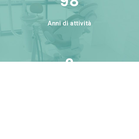
98
Anni di attività
2
Studi Odontoiatrici
802