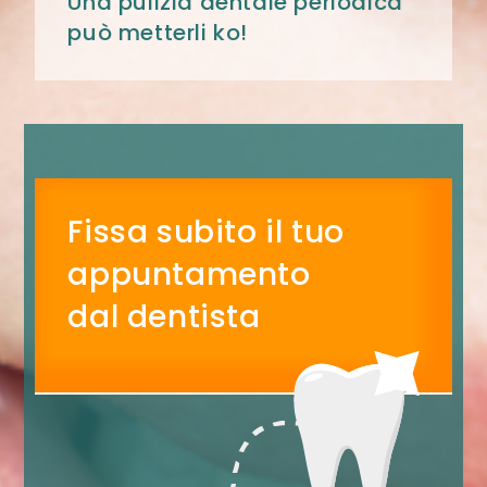
Una pulizia dentale periodica
può metterli ko!
Fissa subito il tuo
appuntamento
dal dentista