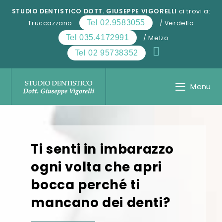
Salta
STUDIO DENTISTICO DOTT. GIUSEPPE VIGORELLI
ci trovi a:
al
Tel 02.9583055
Truccazzano
/ Verdello
contenuto
Tel 035.4172991
/ Melzo
Tel 02 95738352
Menu
Ti senti in imbarazzo
ogni volta che apri
bocca perché ti
mancano dei denti?