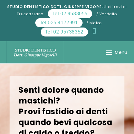
Salta
STUDIO DENTISTICO DOTT. GIUSEPPE VIGORELLI
ci trovi a:
al
Tel 02.9583055
Truccazzano
/ Verdello
contenuto
Tel 035.4172991
/ Melzo
Tel 02 95738352
Menu
Senti dolore quando
mastichi?
Provi fastidio ai denti
quando bevi qualcosa
di caldo o freddo?